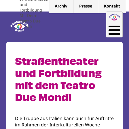
Direkt
und
Archiv
Presse
Kontakt
zum
Fortbildung
Mit Dem
Inhalt
Teatro Due
Mondi
Straßentheater
und Fortbildung
mit dem Teatro
Due Mondi
Die Truppe aus Italien kann auch für Auftritte
im Rahmen der Interkulturellen Woche