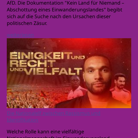
AfD. Die Dokumentation "Kein Land für Niemand –
Abschottung eines Einwanderungslandes" begibt
sich auf die Suche nach den Ursachen dieser
politischen Zäsur.
weiterlesen
Die Nationalelf zwischen Rassismus und
Identifikation
Welche Rolle kann eine vielfältige