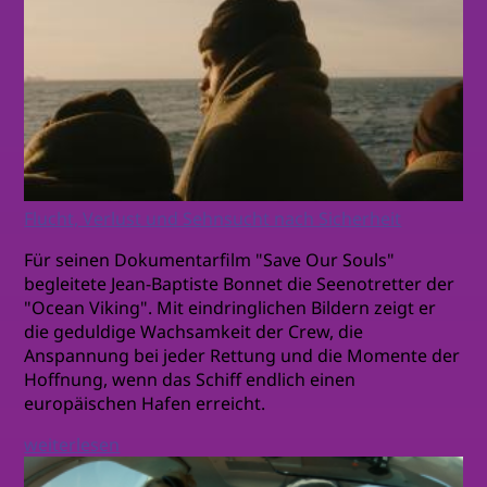
Flucht, Verlust und Sehnsucht nach Sicherheit
Für seinen Dokumentarfilm "Save Our Souls"
begleitete Jean-Baptiste Bonnet die Seenotretter der
"Ocean Viking". Mit eindringlichen Bildern zeigt er
die geduldige Wachsamkeit der Crew, die
Anspannung bei jeder Rettung und die Momente der
Hoffnung, wenn das Schiff endlich einen
europäischen Hafen erreicht.
weiterlesen