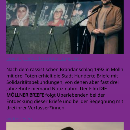
Eine ergreifende Erinnerungsreise
Nach dem rassistischen Brandanschlag 1992 in Mölln
mit drei Toten erhielt die Stadt Hunderte Briefe mit
Solidaritätsbekundungen, von denen aber fast drei
Jahrzehnte niemand Notiz nahm. Der Film
DIE
MÖLLNER BRIEFE
folgt Überlebenden bei der
Entdeckung dieser Briefe und bei der Begegnung mit
drei ihrer Verfasser*innen.
weiterlesen