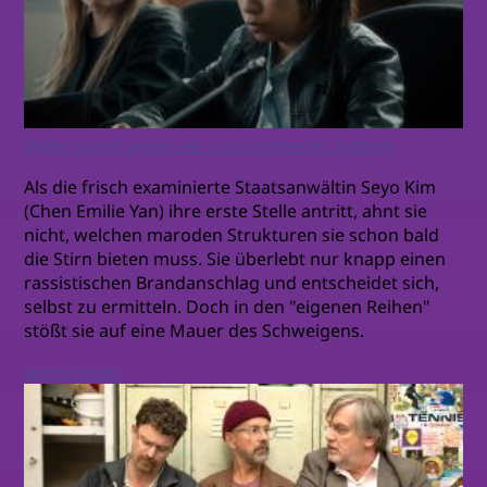
Widerstand gegen ein korrumpiertes System
Als die frisch examinierte Staatsanwältin Seyo Kim
(Chen Emilie Yan) ihre erste Stelle antritt, ahnt sie
nicht, welchen maroden Strukturen sie schon bald
die Stirn bieten muss. Sie überlebt nur knapp einen
rassistischen Brandanschlag und entscheidet sich,
selbst zu ermitteln. Doch in den "eigenen Reihen"
stößt sie auf eine Mauer des Schweigens.
weiterlesen