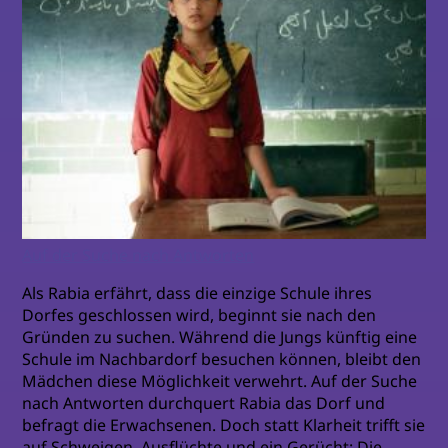
Auf der Suche nach Antworten
Als Rabia erfährt, dass die einzige Schule ihres
Dorfes geschlossen wird, beginnt sie nach den
Gründen zu suchen. Während die Jungs künftig eine
Schule im Nachbardorf besuchen können, bleibt den
Mädchen diese Möglichkeit verwehrt. Auf der Suche
nach Antworten durchquert Rabia das Dorf und
befragt die Erwachsenen. Doch statt Klarheit trifft sie
auf Schweigen, Ausflüchte und ein Gerücht: Die