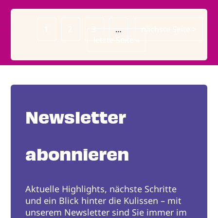
Page
1
Page
2
Page
3
…
Nächste
nächste Seite >
Seitennummerierung
Letzte
letzte Seite »
Seite
Seite
Newsletter
abonnieren
Aktuelle Highlights, nächste Schritte
und ein Blick hinter die Kulissen – mit
unserem Newsletter sind Sie immer im