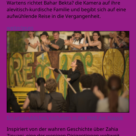
Wartens richtet Bahar Bekta? die Kamera auf ihre
alevitisch-kurdische Familie und begibt sich auf eine
aufwühlende Reise in die Vergangenheit.
weiterlesen
Ein unglaubliches Vorhaben in der Welt der Klassik
Inspiriert von der wahren Geschichte über Zahia
Ziouani, eine der wenigen Dirigentinnen weltweit,