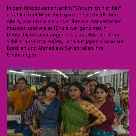
In dem Kinodokumentarfilm "Warum ich hier bin"
erzählen fünf Menschen ganz unterschiedlichen
Alters, warum sie als Kinder ihre Heimat verlassen
mussten und wie es für sie war, ganz neu in
Deutschland anzufangen: Leila aus Bosnien, Frau
Schiller aus Ostpreußen, Lena aus Japan, Cacau aus
Brasilien und Ahmad aus Syrien teilen ihre
Erfahrungen.
weiterlesen