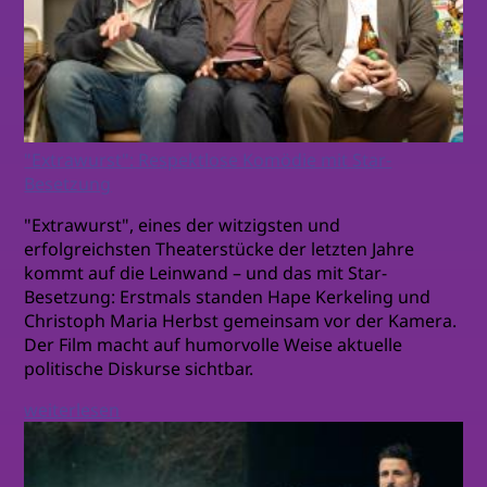
"Extrawurst": Respektlose Komödie mit Star-
Besetzung
"Extrawurst", eines der witzigsten und
erfolgreichsten Theaterstücke der letzten Jahre
kommt auf die Leinwand – und das mit Star-
Besetzung: Erstmals standen Hape Kerkeling und
Christoph Maria Herbst gemeinsam vor der Kamera.
Der Film macht auf humorvolle Weise aktuelle
politische Diskurse sichtbar.
weiterlesen