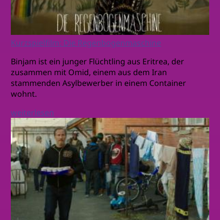
Kurzspielfilm: Die Regenbogenmaschine
Binjam ist ein junger Flüchtling aus Eritrea, der
zusammen mit Omid, einem aus dem Iran
stammenden Asylbewerber in einem Container
wohnt.
weiterlesen