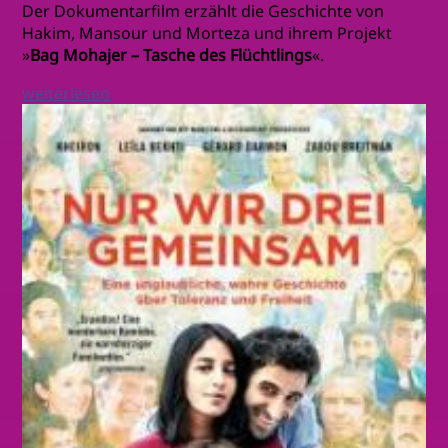
Der Dokumentarfilm erzählt die Geschichte von
Hakim, Mansour und Morteza und ihrem Projekt
»
Bag Mohajer – Tasche des Flüchtlings
«.
weiterlesen