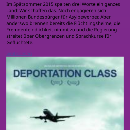
Im Spätsommer 2015 spalten drei Worte ein ganzes
Land: Wir schaffen das. Noch engagieren sich
Millionen Bundesbürger für Asylbewerber. Aber
anderswo brennen bereits die Flüchtlingsheime, die
Fremdenfeindlichkeit nimmt zu und die Regierung
streitet über Obergrenzen und Sprachkurse für
Geflüchtete.
weiterlesen