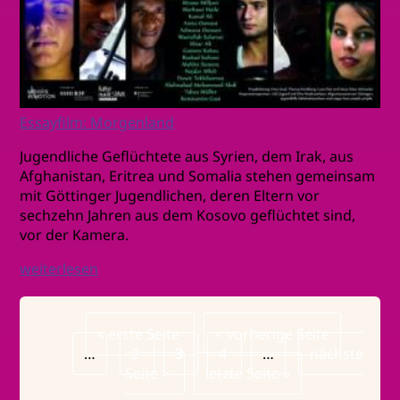
Essayfilm: Morgenland
Jugendliche Geflüchtete aus Syrien, dem Irak, aus
Afghanistan, Eritrea und Somalia stehen gemeinsam
mit Göttinger Jugendlichen, deren Eltern vor
sechzehn Jahren aus dem Kosovo geflüchtet sind,
vor der Kamera.
weiterlesen
Erste
« erste Seite
Vorherige
< vorherige Seite
Seitennummerierung
…
Seite
Page
2
Page
3
Seite
Page
4
…
Nächste
nächste
Seite >
Letzte
letzte Seite »
Seite
Seite