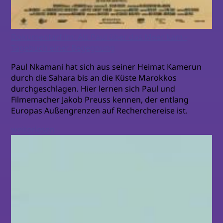
Dokumentarfilm: Als Paul über das Meer kam -
Tagebuch einer Begegnung
Paul Nkamani hat sich aus seiner Heimat Kamerun
durch die Sahara bis an die Küste Marokkos
durchgeschlagen. Hier lernen sich Paul und
Filmemacher Jakob Preuss kennen, der entlang
Europas Außengrenzen auf Recherchereise ist.
weiterlesen