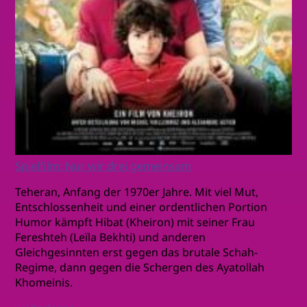
Spielfilm: Nur wir drei gemeinsam
Teheran, Anfang der 1970er Jahre. Mit viel Mut,
Entschlossenheit und einer ordentlichen Portion
Humor kämpft Hibat (Kheiron) mit seiner Frau
Fereshteh (Leïla Bekhti) und anderen
Gleichgesinnten erst gegen das brutale Schah-
Regime, dann gegen die Schergen des Ayatollah
Khomeinis.