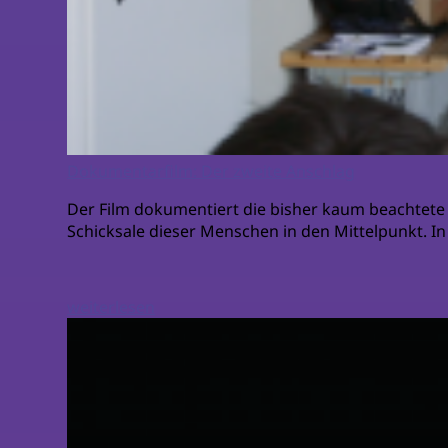
Dokumentarfilm: Der zweite Anschlag
Der Film dokumentiert die bisher kaum beachtete 
Schicksale dieser Menschen in den Mittelpunkt. In 
weiterlesen