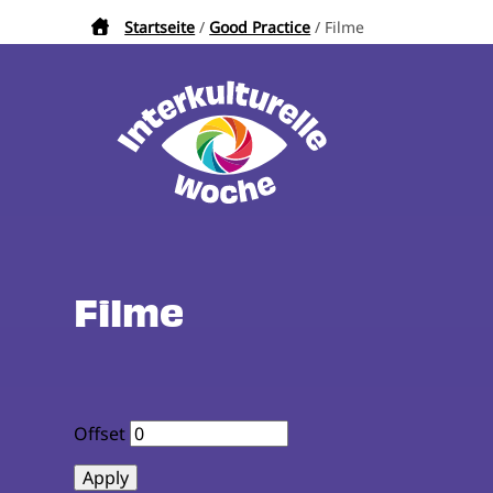
Direkt
Startseite
Good Practice
Filme
Pfadnavigation
zum
Inhalt
Filme
Offset