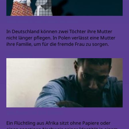
Dokumentarfilm: Family Business
In Deutschland können zwei Töchter ihre Mutter
nicht länger pflegen. In Polen verlässt eine Mutter
ihre Familie, um für die fremde Frau zu sorgen.
weiterlesen
Das Rauschen des Meeres
Ein Flüchtling aus Afrika sitzt ohne Papiere oder