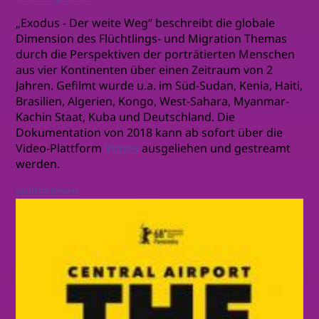
„Exodus - Der weite Weg“ beschreibt die globale
Dimension des Flüchtlings- und Migration Themas
durch die Perspektiven der porträtierten Menschen
aus vier Kontinenten über einen Zeitraum von 2
Jahren. Gefilmt wurde u.a. im Süd-Sudan, Kenia, Haiti,
Brasilien, Algerien, Kongo, West-Sahara, Myanmar-
Kachin Staat, Kuba und Deutschland. Die
Dokumentation von 2018 kann ab sofort über die
Video-Plattform
Vimeo
ausgeliehen und gestreamt
werden.
weiterlesen