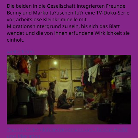
Die beiden in die Gesellschaft integrierten Freunde
Benny und Marko ta?uschen fu?r eine TV-Doku-Serie
vor, arbeitslose Kleinkriminelle mit
Migrationshintergrund zu sein, bis sich das Blatt
wendet und die von ihnen erfundene Wirklichkeit sie
einholt.
weiterlesen
"Exodus": Die globale Dimension des Themas Flucht
und Migration