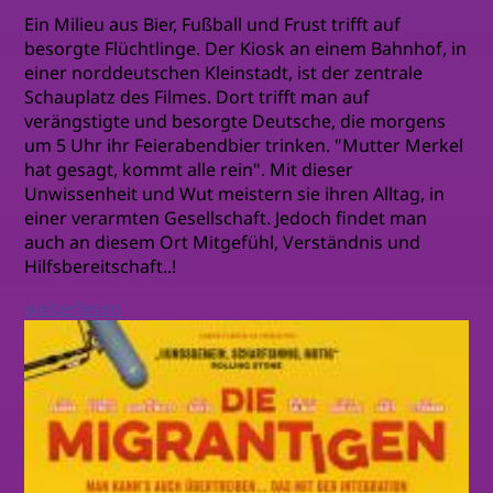
Ein Milieu aus Bier, Fußball und Frust trifft auf
besorgte Flüchtlinge. Der Kiosk an einem Bahnhof, in
einer norddeutschen Kleinstadt, ist der zentrale
Schauplatz des Filmes. Dort trifft man auf
verängstigte und besorgte Deutsche, die morgens
um 5 Uhr ihr Feierabendbier trinken. "Mutter Merkel
hat gesagt, kommt alle rein". Mit dieser
Unwissenheit und Wut meistern sie ihren Alltag, in
einer verarmten Gesellschaft. Jedoch findet man
auch an diesem Ort Mitgefühl, Verständnis und
Hilfsbereitschaft..!
weiterlesen