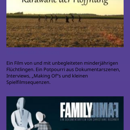
Karawane der Hoffnung
Ein Film von und mit unbegleiteten minderjährigen
Flüchtlingen. Ein Potpourri aus Dokumentarszenen,
Interviews, „Making Of“s und kleinen
Spielfilmsequenzen.
weiterlesen