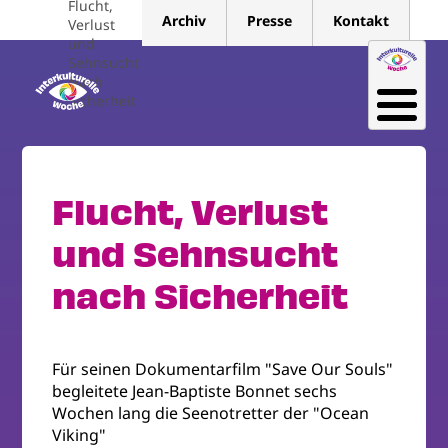
Flucht,
Direkt
Archiv
Presse
Kontakt
Verlust
zum
und
Inhalt
Sehnsucht
Nach
Sicherheit
Flucht, Verlust
und Sehnsucht
nach Sicherheit
Für seinen Dokumentarfilm "Save Our Souls"
begleitete Jean-Baptiste Bonnet sechs
Wochen lang die Seenotretter der "Ocean
Viking"