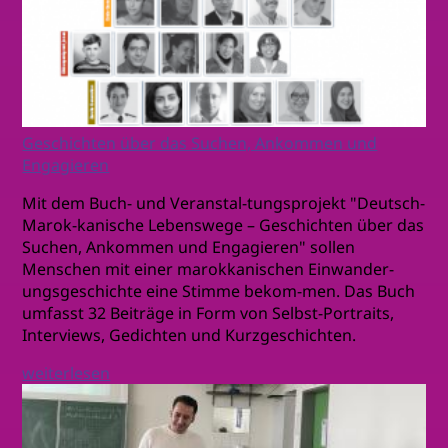
Geschichten über das Suchen, Ankommen und
Engagieren
Mit dem Buch- und Veranstal-tungsprojekt "Deutsch-
Marok-kanische Lebenswege – Geschichten über das
Suchen, Ankommen und Engagieren" sollen
Menschen mit einer marokkanischen Einwander-
ungsgeschichte eine Stimme bekom-men. Das Buch
umfasst 32 Beiträge in Form von Selbst-Portraits,
Interviews, Gedichten und Kurzgeschichten.
weiterlesen