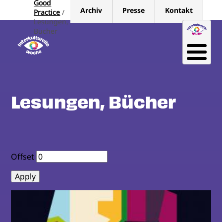
Good
Direkt
Archiv
Presse
Kontakt
Practice
zum
Lesungen,
Inhalt
Bücher
Lesungen, Bücher
Offset