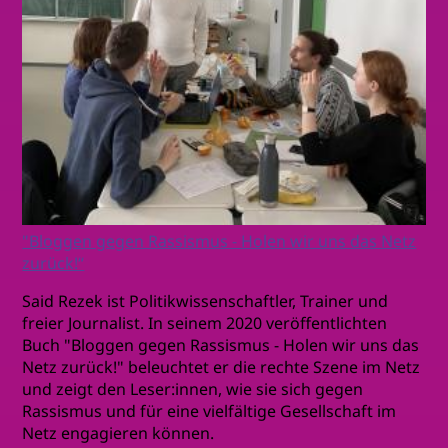
"Bloggen gegen Rassismus - Holen wir uns das Netz
zurück!“
Said Rezek ist Politikwissenschaftler, Trainer und
freier Journalist. In seinem 2020 veröffentlichten
Buch "Bloggen gegen Rassismus - Holen wir uns das
Netz zurück!" beleuchtet er die rechte Szene im Netz
und zeigt den Leser:innen, wie sie sich gegen
Rassismus und für eine vielfältige Gesellschaft im
Netz engagieren können.