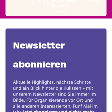
Page
1
Page
2
Nächste
nächste Seite >
Letzte
letzte
Seitennummerierung
Seite
Seite »
Seite
Newsletter
abonnieren
Aktuelle Highlights, nächste Schritte
und ein Blick hinter die Kulissen – mit
unserem Newsletter sind Sie immer im
Bilde. Für Organisierende vor Ort und
alle anderen Interessierten. Fünf Mal im