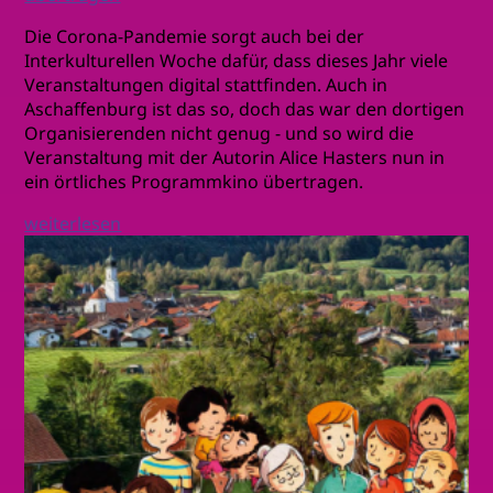
Die Corona-Pandemie sorgt auch bei der
Interkulturellen Woche dafür, dass dieses Jahr viele
Veranstaltungen digital stattfinden. Auch in
Aschaffenburg ist das so, doch das war den dortigen
Organisierenden nicht genug - und so wird die
Veranstaltung mit der Autorin Alice Hasters nun in
ein örtliches Programmkino übertragen.
weiterlesen