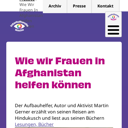
Direkt
Wie Wir
Archiv
Presse
Kontakt
zum
Frauen In
Afghanistan
Inhalt
Helfen
Können
Wie wir Frauen in
Afghanistan
helfen können
Der Aufbauhelfer, Autor und Aktivist Martin
Gerner erzählt von seinen Reisen am
Hindukusch und liest aus seinen Büchern
Lesungen, Bücher