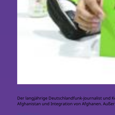
Wie wir Frauen in Afghanistan helfen können
Der langjährige Deutschlandfunk-Journalist und 
Afghanistan und Integration von Afghanen. Auße
weiterlesen