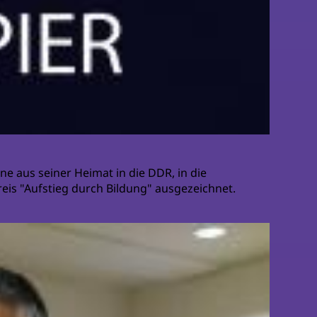
ne aus seiner Heimat in die DDR, in die
is "Aufstieg durch Bildung" ausgezeichnet.