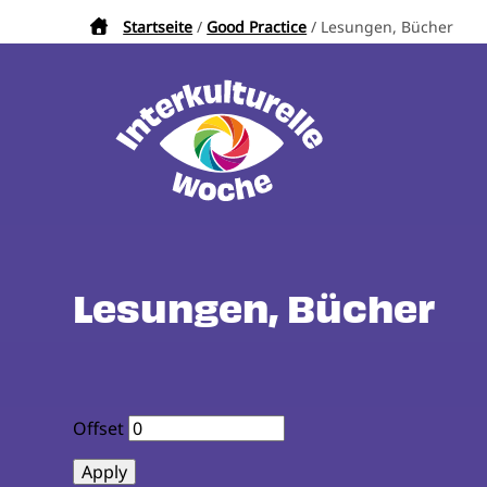
Direkt
Startseite
Good Practice
Lesungen, Bücher
Pfadnavigation
zum
Inhalt
Lesungen, Bücher
Offset