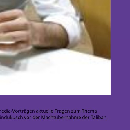
imedia-Vorträgen aktuelle Fragen zum Thema
Hindukusch vor der Machtübernahme der Taliban.