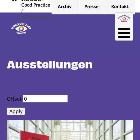
Pfadnavigation
Direkt
Good Practice
Archiv
Presse
Kontakt
zum
Ausstellungen
Inhalt
Ausstellungen
Offset