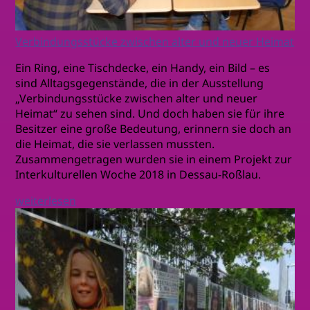
Verbindungsstücke zwischen alter und neuer Heimat
Ein Ring, eine Tischdecke, ein Handy, ein Bild – es
sind Alltagsgegenstände, die in der Ausstellung
„Verbindungsstücke zwischen alter und neuer
Heimat“ zu sehen sind. Und doch haben sie für ihre
Besitzer eine große Bedeutung, erinnern sie doch an
die Heimat, die sie verlassen mussten.
Zusammengetragen wurden sie in einem Projekt zur
Interkulturellen Woche 2018 in Dessau-Roßlau.
weiterlesen