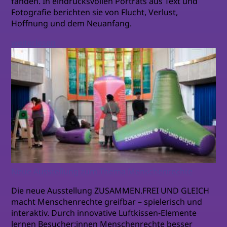
fanden. In eindrucksvollen Porträts aus Text und
Fotografie berichten sie von Flucht, Verlust,
Hoffnung und dem Neuanfang.
weiterlesen
Neue Ausstellung zum Thema Menschenrechte
Die neue Ausstellung ZUSAMMEN.FREI UND GLEICH
macht Menschenrechte greifbar – spielerisch und
interaktiv. Durch innovative Luftkissen-Elemente
lernen Besucher:innen Menschenrechte besser