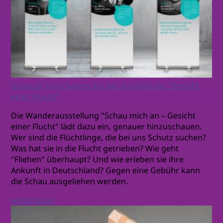
Genauer hinschauen mit der Ausstellung "Gesicht
einer Flucht"
Die Wanderausstellung "Schau mich an – Gesicht
einer Flucht" lädt dazu ein, genauer hinzuschauen.
Wer sind die Flüchtlinge, die bei uns Schutz suchen?
Was hat sie in die Flucht getrieben? Wie geht
"Fliehen" überhaupt? Und wie erleben sie ihre
Ankunft in Deutschland? Gegen eine Gebühr kann
die Schau ausgeliehen werden.
weiterlesen