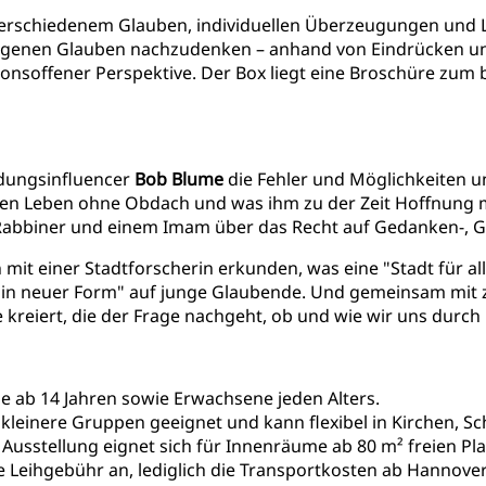
erschiedenem Glauben, individuellen Überzeugungen und L
igenen Glauben nachzudenken – anhand von Eindrücken und
ligionsoffener Perspektive. Der Box liegt eine Broschüre zu
ldungsinfluencer
Bob Blume
die Fehler und Möglichkeiten un
ren Leben ohne Obdach und was ihm zu der Zeit Hoffnung
 Rabbiner und einem Imam über das Recht auf Gedanken-, Ge
mit einer Stadtforscherin erkunden, was eine "Stadt für a
eo in neuer Form" auf junge Glaubende. Und gemeinsam mit 
ge kreiert, die der Frage nachgeht, ob und wie wir uns durc
che ab 14 Jahren sowie Erwachsene jeden Alters.
ie kleinere Gruppen geeignet und kann flexibel in Kirchen,
Ausstellung eignet sich für Innenräume ab 80 m² freien P
eine Leihgebühr an, lediglich die Transportkosten ab Hanno