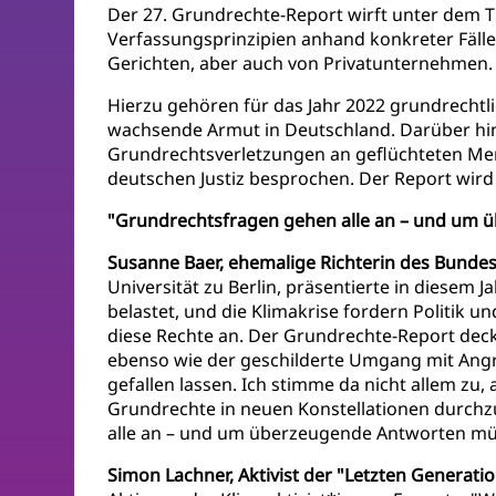
Der 27. Grundrechte-Report wirft unter dem Ti
Verfassungsprinzipien anhand konkreter Fälle
Gerichten, aber auch von Privatunternehmen.
Hierzu gehören für das Jahr 2022 grundrechtl
wachsende Armut in Deutschland. Darüber hina
Grundrechtsverletzungen an geflüchteten Men
deutschen Justiz besprochen. Der Report wir
"Grundrechtsfragen gehen alle an – und um 
Susanne Baer, ehemalige Richterin des Bunde
Universität zu Berlin, präsentierte in diesem 
belastet, und die Klimakrise fordern Politik 
diese Rechte an. Der Grundrechte-Report deck
ebenso wie der geschilderte Umgang mit Angriff
gefallen lassen. Ich stimme da nicht allem zu
Grundrechte in neuen Konstellationen durchzuse
alle an – und um überzeugende Antworten müs
Simon Lachner, Aktivist der "Letzten Generati