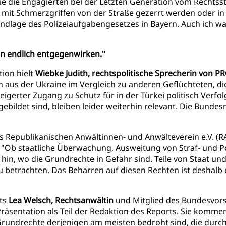
Wie die Engagierten bei der Letzten Generation vom Rechtsst
mit Schmerzgriffen von der Straße gezerrt werden oder in 
ndlage des Polizeiaufgabengesetzes in Bayern. Auch ich war 
n endlich entgegenwirken."
ion hielt
Wiebke Judith, rechtspolitische Sprecherin von P
 aus der Ukraine im Vergleich zu anderen Geflüchteten, di
erter Zugang zu Schutz für in der Türkei politisch Verfolg
ebildet sind, bleiben leider weiterhin relevant. Die Bund
s Republikanischen Anwältinnen- und Anwälteverein e.V. (RAV
"Ob staatliche Überwachung, Ausweitung von Straf- und Po
in, wo die Grundrechte in Gefahr sind. Teile von Staat un
etrachten. Das Beharren auf diesen Rechten ist deshalb ein
rts
Lea Welsch, Rechtsanwältin
und Mitglied des Bundesvor
 Präsentation als Teil der Redaktion des Reports. Sie komme
rundrechte derjenigen am meisten bedroht sind, die durch 