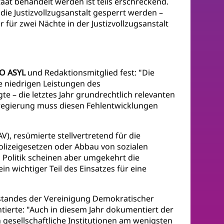
aat behandelt werden ist teils erschreckend.
die Justizvollzugsanstalt gesperrt werden –
für zwei Nächte in der Justizvollzugsanstalt
RO ASYL
und Redaktionsmitglied fest: "Die
e niedrigen Leistungen des
te – die letztes Jahr grundrechtlich relevanten
esregierung muss diesen Fehlentwicklungen
), resümierte stellvertretend für die
lizeigesetzen oder Abbau von sozialen
d Politik scheinen aber umgekehrt die
 wichtiger Teil des Einsatzes für eine
standes der Vereinigung Demokratischer
ntierte: "Auch in diesem Jahr dokumentiert der
gesellschaftliche Institutionen am wenigsten