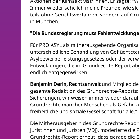
Aktionen der Klimaaktivist*innen. Er sagte: "
Immer wieder sehe ich meine Freunde, wie sie 
teils ohne Gerichtsverfahren, sondern auf Gru
in München."
"Die Bundesregierung muss Fehlentwicklunge
Für PRO ASYL als mitherausgebende Organisat
unterschiedliche Behandlung von Geflüchteten
Asylbewerberleistungsgesetzes oder der verweig
Entwicklungen, die im Grundrechte-Report abg
endlich entgegenwirken."
Benjamin Derin, Rechtsanwalt
und Mitglied de
gesamte Redaktion des Grundrechte-Reports: 
Sicherungen, wir weisen immer wieder darauf h
Grundrechte mancher Menschen als Gefahr zu b
freiheitliche und soziale Gesellschaft für alle."
Die Mitherausgeberin des Grundrechte-Repo
Juristinnen und Juristen (VDJ), moderierte die
Grundrechte-Report erneut, dass gerade die G