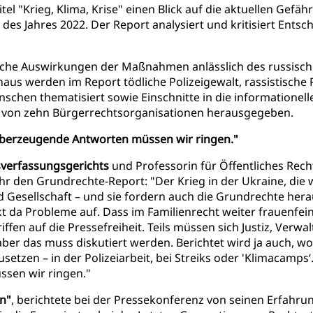
tel "Krieg, Klima, Krise" einen Blick auf die aktuellen Gef
 des Jahres 2022. Der Report analysiert und kritisiert En
iche Auswirkungen der Maßnahmen anlässlich des russische
us werden im Report tödliche Polizeigewalt, rassistische 
schen thematisiert sowie Einschnitte in die informationel
d von zehn Bürgerrechtsorganisationen herausgegeben.
überzeugende Antworten müssen wir ringen."
sverfassungsgerichts
und Professorin für Öffentliches Rec
Jahr den Grundrechte-Report: "Der Krieg in der Ukraine, die 
und Gesellschaft – und sie fordern auch die Grundrechte he
t da Probleme auf. Dass im Familienrecht weiter frauenfei
en auf die Pressefreiheit. Teils müssen sich Justiz, Verwa
, aber das muss diskutiert werden. Berichtet wird ja auch
tzen – in der Polizeiarbeit, bei Streiks oder 'Klimacamps‘.
sen wir ringen."
on"
, berichtete bei der Pressekonferenz von seinen Erfahr