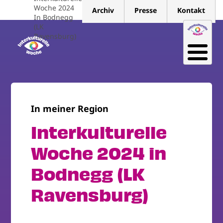
Direkt
Woche 2024
Archiv
Presse
Kontakt
zum
In Bodnegg
(LK
Inhalt
Ravensburg)
In meiner Region
Interkulturelle
Woche 2024 in
Bodnegg (LK
Ravensburg)