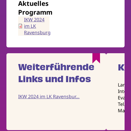
Aktuelles
Programm
IKW 2024
im LK
Ravensburg
Weiterführende
Ko
Links und Infos
Landk
Integ
IKW 2024 im LK Ravensbur…
Eva Mi
Tel. 
Mail: