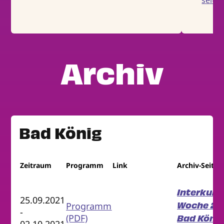
seitz
Archiv
Bad König
Zeitraum
Programm
Link
Archiv-Seite
Interkultu
25.09.2021
Woche 202
Programm
-
(PDF)
Bad Köni