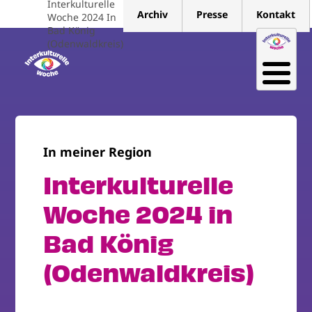
Interkulturelle
Direkt
Archiv
Presse
Kontakt
Woche 2024 In
zum
Bad König
Inhalt
(Odenwaldkreis)
In meiner Region
Interkulturelle
Woche 2024 in
Bad König
(Odenwaldkreis)