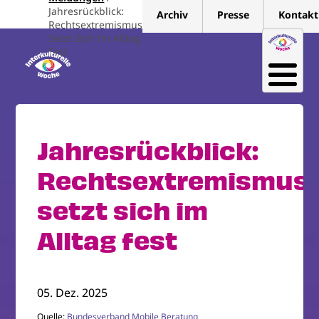
Direkt
Jahresrückblick:
Archiv
Presse
Kontakt
zum
Rechtsextremismus
Setzt Sich Im Alltag
Inhalt
Fest
Jahresrückblick:
Rechtsextremismus
setzt sich im
Alltag fest
05. Dez. 2025
Quelle:
Bundesverband Mobile Beratung