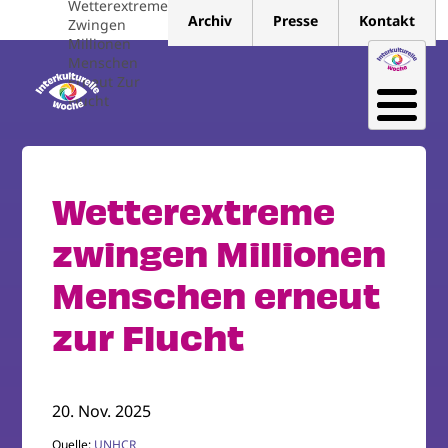
Wetterextreme
Direkt
Archiv
Presse
Kontakt
Zwingen
zum
Millionen
Inhalt
Menschen
Erneut Zur
Flucht
Wetterextreme
zwingen Millionen
Menschen erneut
zur Flucht
20. Nov. 2025
Quelle:
UNHCR