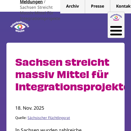
Meldungen
Direkt
Archiv
Presse
Kontak
Sachsen Streicht
zum
Massiv Mittel Für
Inhalt
Integrationsprojekte
Sachsen streicht
massiv Mittel für
Integrationsprojekte
18. Nov. 2025
Quelle:
Sächsischer Flüchtlingsrat
In Sachsen wurden zahlreiche