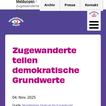
Meldungen
Direkt
Archiv
Presse
Kontakt
Zugewanderte
zum
Teilen
Inhalt
Demokratische
Grundwerte
Zugewanderte
teilen
demokratische
Grundwerte
04. Nov. 2025
Quelle:
Mannheimer Zentrum für Europäische