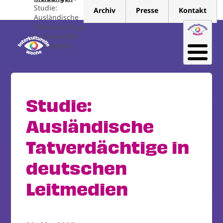
Direkt
Studie:
Archiv
Presse
Kontakt
zum
Ausländische
Tatverdächtige
Inhalt
In Deutschen
Leitmedien
Studie:
Ausländische
Tatverdächtige in
deutschen
Leitmedien