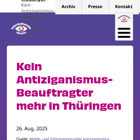
Direkt
Kein
Archiv
Presse
Kontakt
zum
Antiziganismus-
Beauftragter
Inhalt
Mehr In
Thüringen
Kein
Antiziganismus-
Beauftragter
mehr in Thüringen
26. Aug. 2025
Quelle:
Melde- und Informationsstelle Antiziganismus