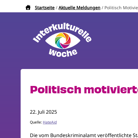
Direkt
Startseite
Aktuelle Meldungen
Politisch Motivi
Pfadnavigation
zum
Inhalt
Politisch motivier
22. Juli 2025
Quelle:
HateAid
Die vom Bundeskriminalamt veröffentlichte Stat