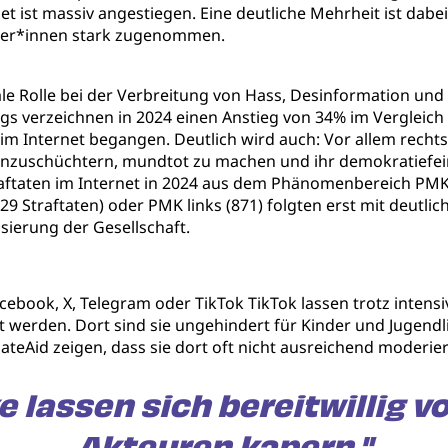
rnet ist massiv angestiegen. Eine deutliche Mehrheit ist d
tiker*innen stark zugenommen.
ale Rolle bei der Verbreitung von Hass, Desinformation und 
verzeichnen in 2024 einen Anstieg von 34% im Vergleich z
e im Internet begangen. Deutlich wird auch: Vor allem rech
einzuschüchtern, mundtot zu machen und ihr demokratiefei
aftaten im Internet in 2024 aus dem Phänomenbereich PMK 
29 Straftaten) oder PMK links (871) folgten erst mit deutli
sierung der Gesellschaft.
acebook, X, Telegram oder TikTok TikTok lassen trotz inten
t werden. Dort sind sie ungehindert für Kinder und Jugendli
ateAid zeigen, dass sie dort oft nicht ausreichend moderie
e lassen sich bereitwillig 
Akteuren kapern."