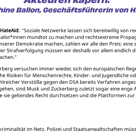
ine Ballon, Geschäftsführerin von 
 HateAid:
"Soziale Netzwerke lassen sich bereitwillig von 
rnalist*innen mundtot zu machen und rechtsextreme Propag
serer Demokratie machen, zahlen wir alle den Preis: eine 
er Strafverfolgung müssen wir deshalb vor allem endlich d
achen."
erg versuchen immer wieder, sich den europäischen Regeln
sche Risiken für Menschenrechte, Kinder- und Jugendliche o
lreicher Verstöße gegen den DSA bereits Verfahren anges
ehen, sind Musk und Zuckerberg zuletzt sogar eine enge 
llte sie geltendes Recht durchsetzen und die Plattformen z
iminalität im Netz. Polizei und Staatsanwaltschaften müss