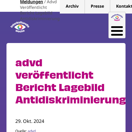
Meldungen
Advd
Direkt
Archiv
Presse
Kontak
Veröffentlicht
zum
Bericht Lagebild
Inhalt
Antidiskriminierung
advd
veröffentlicht
Bericht Lagebild
Antidiskriminierung
29. Okt. 2024
Quelle:
advd