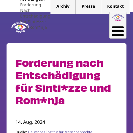
Direkt
Forderung
Archiv
Presse
Kontakt
zum
Nach
Entschädigung
Inhalt
Für Sinti*zze
und Rom*nja
Forderung nach
Entschädigung
für Sinti*zze und
Rom*nja
14. Aug. 2024
Quelle:
Deutsches Institut für Menschenrechte