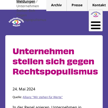
Meldungen
Direkt
Archiv
Presse
Kontakt
Unternehmen
zum
Stellen Sich
Inhalt
Gegen
Rechtspopulismus
Unternehmen
stellen sich gegen
Rechtspopulismus
24. Mai 2024
Quelle:
Allianz "Wir stehen für Werte"
In der Regel agieren Unternehmen in