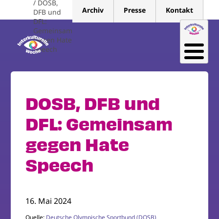
DOSB,
Direkt
Archiv
Presse
Kontakt
DFB und
zum
DFL:
Inhalt
Gemeinsam
Gegen Hate
Speech
DOSB, DFB und
DFL: Gemeinsam
gegen Hate
Speech
16. Mai 2024
Quelle:
Deutsche Olympische Sportbund (DOSB)