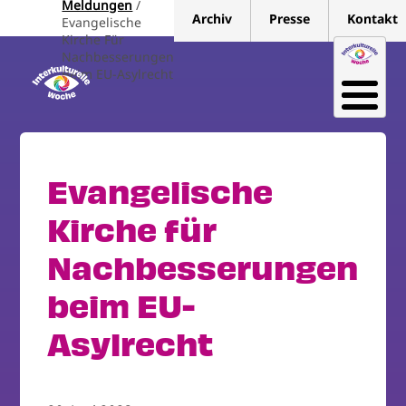
Meldungen
Direkt
Archiv
Presse
Kontakt
Evangelische
zum
Kirche Für
Inhalt
Nachbesserungen
Beim EU-Asylrecht
Evangelische
Kirche für
Nachbesserungen
beim EU-
Asylrecht