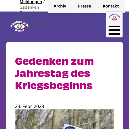
Meldungen
Direkt
Archiv
Presse
Kontakt
Gedenken
zum
Zum Jahrestag
Inhalt
Des
Kriegsbeginns
Gedenken zum
Jahrestag des
Kriegsbeginns
23. Febr. 2023