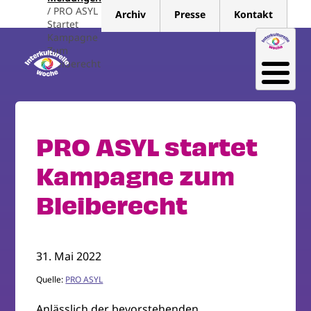
Direkt
PRO ASYL
Archiv
Presse
Kontakt
zum
Startet
Kampagne
Inhalt
Zum
Bleiberecht
PRO ASYL startet
Kampagne zum
Bleiberecht
31. Mai 2022
Quelle:
PRO ASYL
Anlässlich der bevorstehenden