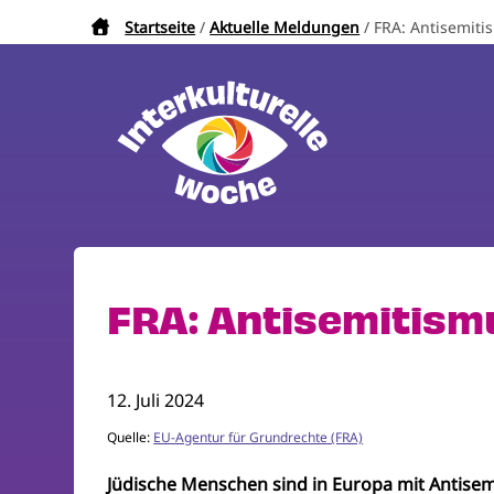
Direkt
Startseite
Aktuelle Meldungen
FRA: Antisemiti
Pfadnavigation
zum
Inhalt
FRA: Antisemitismu
12. Juli 2024
Quelle:
EU-Agentur für Grundrechte (FRA)
Jüdische Menschen sind in Europa mit Antise