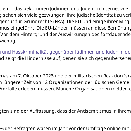
Problem – das bekommen Jüdinnen und Juden im Internet wie
 sehen sich viele gezwungen, ihre jüdische Identität zu v
entur für Grundrechte (FRA). Die EU und einige ihrer Mi
smus eingeführt. Die EU-Länder müssen an diese Bemühun
. Vor dem Hintergrund der Auswirkungen des fortdauernden
wichtig.
g und Hasskriminalität gegenüber Jüdinnen und Juden in de
zeigt die Hindernisse auf, denen sie sich gegenübersehen,
as am 7. Oktober 2023 und der militärischen Reaktion Isra
in jüngerer Zeit von 12 Organisationen der jüdischen Gem
 Vorfälle erleben müssen. Manche Organisationen melden e
ten sind der Auffassung, dass der Antisemitismus in ihrem
 % der Befragten waren im Jahr vor der Umfrage online mit 