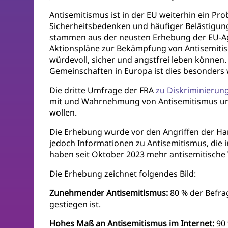
Antisemitismus ist in der EU weiterhin ein 
Sicherheitsbedenken und häufiger Belästigung
stammen aus der neusten Erhebung der EU-Ag
Aktionspläne zur Bekämpfung von Antisemiti
würdevoll, sicher und angstfrei leben können
Gemeinschaften in Europa ist dies besonders 
Die dritte Umfrage der FRA
zu Diskriminierun
mit und Wahrnehmung von Antisemitismus und 
wollen.
Die Erhebung wurde vor den Angriffen der Ham
jedoch Informationen zu Antisemitismus, die 
haben seit Oktober 2023 mehr antisemitische
Die Erhebung zeichnet folgendes Bild:
Zunehmender Antisemitismus:
80 % der Befrag
gestiegen ist.
Hohes Maß an Antisemitismus im Internet:
90