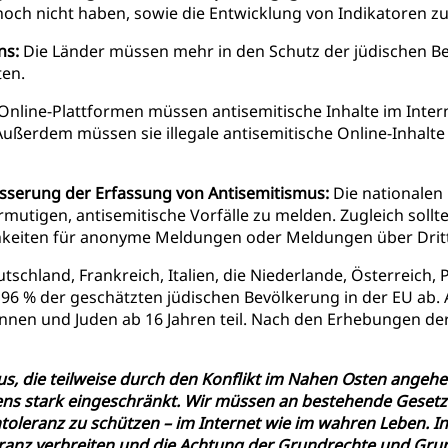
 noch nicht haben, sowie die Entwicklung von Indikatoren z
ns:
Die Länder müssen mehr in den Schutz der jüdischen Be
en.
Online-Plattformen müssen antisemitische Inhalte im Int
ußerdem müssen sie illegale antisemitische Online-Inhalt
sserung der Erfassung von Antisemitismus:
Die nationalen
rmutigen, antisemitische Vorfälle zu melden. Zugleich sollt
chkeiten für anonyme Meldungen oder Meldungen über Dritt
schland, Frankreich, Italien, die Niederlande, Österreich,
6 % der geschätzten jüdischen Bevölkerung in der EU ab. A
innen und Juden ab 16 Jahren teil. Nach den Erhebungen de
us, die teilweise durch den Konflikt im Nahen Osten angehei
ens stark eingeschränkt. Wir müssen an bestehende Gesetz
oleranz zu schützen – im Internet wie im wahren Leben. In
eranz verbreiten und die Achtung der Grundrechte und Grun