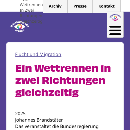
Direkt
Wettrennen
Archiv
Presse
Kontakt
zum
In Zwei
Richtungen
Inhalt
Gleichzeitig
Flucht und Migration
Ein Wettrennen in
zwei Richtungen
gleichzeitig
2025
Johannes Brandstäter
Das veranstaltet die Bundesregierung