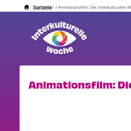
Direkt
Startseite
Animationsfilm: Die Interkulturelle W
Pfadnavigation
zum
Inhalt
Animationsfilm: Die