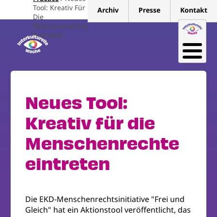
Direkt
Tool: Kreativ Für
Archiv
Presse
Kontakt
zum
Die
Menschenrechte
Inhalt
Eintreten
Neues Tool:
Kreativ für die
Menschenrechte
eintreten
Die EKD-Menschenrechtsinitiative "Frei und
Gleich" hat ein Aktionstool veröffentlicht, das