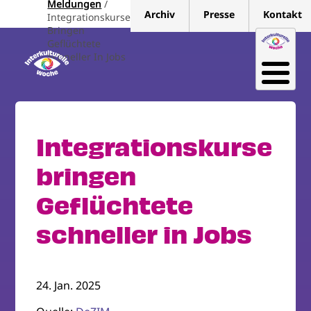
Meldungen
Direkt
Archiv
Presse
Kontakt
Integrationskurse
zum
Bringen
Inhalt
Geflüchtete
Schneller In Jobs
Integrationskurse
bringen
Geflüchtete
schneller in Jobs
24. Jan. 2025