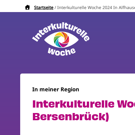
Direkt
Startseite
Interkulturelle Woche 2024 In Alfha
Pfadnavigation
zum
Inhalt
In meiner Region
Interkulturelle W
Bersenbrück)