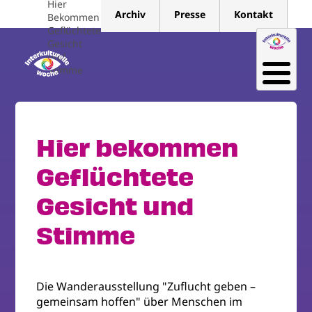
Hier
Direkt
Archiv
Presse
Kontakt
Bekommen
zum
Geflüchtete
Inhalt
Gesicht
und
Stimme
Hier bekommen
Geflüchtete
Gesicht und
Stimme
Die Wanderausstellung "Zuflucht geben –
gemeinsam hoffen" über Menschen im