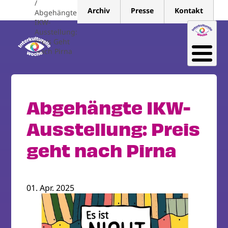
Direkt
Archiv
Presse
Kontakt
Abgehängte
zum
IKW-
Inhalt
Ausstellung:
Preis Geht
Nach Pirna
Abgehängte IKW-
Ausstellung: Preis
geht nach Pirna
01. Apr. 2025