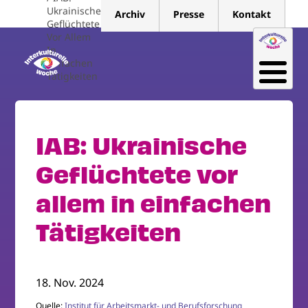
Direkt
Ukrainische
Archiv
Presse
Kontakt
zum
Geflüchtete
Vor Allem
Inhalt
In
Einfachen
Tätigkeiten
IAB: Ukrainische
Geflüchtete vor
allem in einfachen
Tätigkeiten
18. Nov. 2024
Quelle:
Institut für Arbeitsmarkt- und Berufsforschung