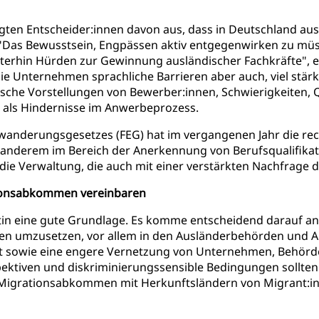
ragten Entscheider:innen davon aus, dass in Deutschland au
. "Das Bewusstsein, Engpässen aktiv entgegenwirken zu mü
erhin Hürden zur Gewinnung ausländischer Fachkräfte", er
e Unternehmen sprachliche Barrieren aber auch, viel stärke
lsche Vorstellungen von Bewerber:innen, Schwierigkeiten, 
 als Hindernisse im Anwerbeprozess.
wanderungsgesetzes (FEG) hat im vergangenen Jahr die rech
anderem im Bereich der Anerkennung von Berufsqualifikat
 die Verwaltung, die auch mit einer verstärkten Nachfrag
tionsabkommen vereinbaren
rtin eine gute Grundlage. Es komme entscheidend darauf an
en umzusetzen, vor allem in den Ausländerbehörden und 
rt sowie eine engere Vernetzung von Unternehmen, Behörde
spektiven und diskriminierungssensible Bedingungen sollten
 Migrationsabkommen mit Herkunftsländern von Migrant:in