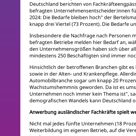
Deutschland berichten von Fachkräfteengpässe
befragten Unternehmensentscheider:innen fü
2024: Die Bedarfe bleiben hoch" der Bertelsm
knapp drei Viertel (73 Prozent). Die Bedarfe u
Insbesondere die Nachfrage nach Personen mit 
befragten Betriebe melden hier Bedarf an, w
den Unternehmensgrößen haben sich über alle
mindestens 250 Beschäftigten sind immer noc
Hinsichtlich der betroffenen Branchen gibt 
sowie in der Alten- und Krankenpflege. Allerd
Automobilbranche sogar um knapp 20 Prozent. 
Wachstumshemmnis geworden. Da ist es umso ü
Unternehmen noch immer kein Thema ist", sagt
demografischen Wandels kann Deutschland ohn
Anwerbung ausländischer Fachkräfte spielt wei
Nicht mal jedes fünfte Unternehmen (18 Proz
Weiterbildung im eigenen Betrieb, auf die Ve