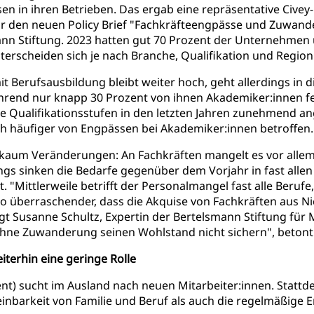
n in ihren Betrieben. Das ergab eine repräsentative Civey
r den neuen Policy Brief "Fachkräfteengpässe und Zuwan
ann Stiftung. 2023 hatten gut 70 Prozent der Unternehmen 
nterscheiden sich je nach Branche, Qualifikation und Region
Berufsausbildung bleibt weiter hoch, geht allerdings in di
ährend nur knapp 30 Prozent von ihnen Akademiker:innen f
 Qualifikationsstufen in den letzten Jahren zunehmend a
h häufiger von Engpässen bei Akademiker:innen betroffen.
es kaum Veränderungen: An Fachkräften mangelt es vor all
ings sinken die Bedarfe gegenüber dem Vorjahr in fast all
"Mittlerweile betrifft der Personalmangel fast alle Beruf
berraschender, dass die Akquise von Fachkräften aus Nic
 Susanne Schultz, Expertin der Bertelsmann Stiftung für Mi
e Zuwanderung seinen Wohlstand nicht sichern", betont d
terhin eine geringe Rolle
ent) sucht im Ausland nach neuen Mitarbeiter:innen. Statt
reinbarkeit von Familie und Beruf als auch die regelmäßige