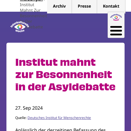
Direkt
Institut
Archiv
Presse
Kontakt
zum
Mahnt Zur
Besonnenheit
Inhalt
In Der
Asyldebatte
Institut mahnt
zur Besonnenheit
in der Asyldebatte
27. Sep 2024
Quelle:
Deutsches Institut für Menschenrechte
Anlässlich der derzeitigen Befassung des