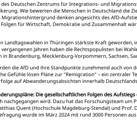
des Deutschen Zentrums für Integrations- und Migrations
lkerung. Wie bewerten die Menschen in Deutschland die Zi
hne Migrationshintergrund denken angesichts des AfD-Aufs
Folgen für Wirtschaft, Demokratie und Zusammenhalt wäre
 den Landtagswahlen in Thüringen stärkste Kraft geworden, 
en vergangenen Jahren haben die Rechtspopulisten bei Wah
 in Brandenburg, Mecklenburg-Vorpommern, Sachsen, Sac
erden die AfD und ihre Standpunkte zunehmend auch von der
lche Gefühle lösen Pläne zur "Remigration" – ein zentraler 
erfolge auf Abwanderungsabsichten innerhalb Deutschlan
erungspläne: Die gesellschaftlichen Folgen des Aufstiegs 
ch nachgegangen wird. Dazu hat das Forschungsteam um Prof
. Matthias Quent (Hochschule Magdeburg-Stendal) und Prof. Dr
efragung wurde im März 2024 mit rund 3000 Personen aus