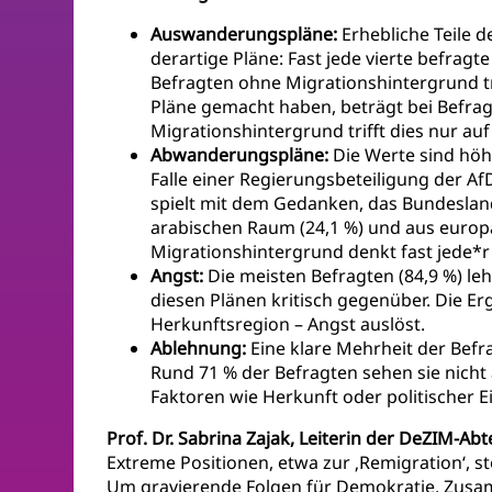
Auswanderungspläne:
Erhebliche Teile 
derartige Pläne: Fast jede vierte befrag
Befragten ohne Migrationshintergrund tri
Pläne gemacht haben, beträgt bei Befragt
Migrationshintergrund trifft dies nur auf
Abwanderungspläne:
Die Werte sind höh
Falle einer Regierungsbeteiligung der A
spielt mit dem Gedanken, das Bundeslan
arabischen Raum (24,1 %) und aus europä
Migrationshintergrund denkt fast jede*r 
Angst:
Die meisten Befragten (84,9 %) le
diesen Plänen kritisch gegenüber. Die E
Herkunftsregion – Angst auslöst.
Ablehnung:
Eine klare Mehrheit der Befrag
Rund 71 % der Befragten sehen sie nicht
Faktoren wie Herkunft oder politischer 
Prof. Dr. Sabrina Zajak, Leiterin der DeZIM-Ab
Extreme Positionen, etwa zur ‚Remigration‘, s
Um gravierende Folgen für Demokratie, Zusam