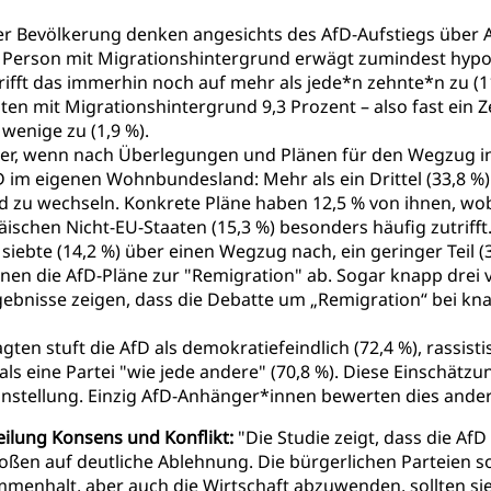
der Bevölkerung denken angesichts des AfD-Aufstiegs übe
te Person mit Migrationshintergrund erwägt zumindest hypo
fft das immerhin noch auf mehr als jede*n zehnte*n zu (11,7
en mit Migrationshintergrund 9,3 Prozent – also fast ein Z
 wenige zu (1,9 %).
er, wenn nach Überlegungen und Plänen für den Wegzug in
fD im eigenen Wohnbundesland: Mehr als ein Drittel (33,8 %
d zu wechseln. Konkrete Pläne haben 12,5 % von ihnen, wo
ischen Nicht-EU-Staaten (15,3 %) besonders häufig zutrifft
siebte (14,2 %) über einen Wegzug nach, ein geringer Teil (
hnen die AfD-Pläne zur "Remigration" ab. Sogar knapp drei
rgebnisse zeigen, dass die Debatte um „Remigration“ bei kn
ten stuft die AfD als demokratiefeindlich (72,4 %), rassistis
 als eine Partei "wie jede andere" (70,8 %). Diese Einschä
Einstellung. Einzig AfD-Anhänger*innen bewerten dies ander
teilung Konsens und Konflikt:
"Die Studie zeigt, dass die AfD
toßen auf deutliche Ablehnung. Die bürgerlichen Parteien so
menhalt, aber auch die Wirtschaft abzuwenden, sollten si