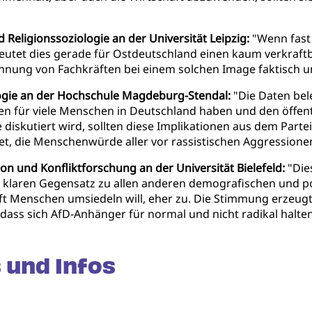
nd Religionssoziologie an der Universität Leipzig:
"Wenn fast 
deutet dies gerade für Ostdeutschland einen kaum verkraf
innung von Fachkräften bei einem solchen Image faktisch 
ologie an der Hochschule Magdeburg-Stendal:
"Die Daten bel
en für viele Menschen in Deutschland haben und den öffent
diskutiert wird, sollten diese Implikationen aus dem Part
et, die Menschenwürde aller vor rassistischen Aggressione
tion und Konfliktforschung an der Universität Bielefeld:
"Dies
 klaren Gegensatz zu allen anderen demografischen und p
aft Menschen umsiedeln will, eher zu. Die Stimmung erze
dass sich AfD-Anhänger für normal und nicht radikal halten
 und Infos