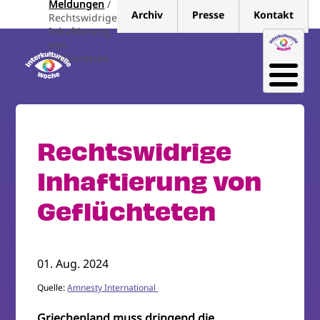
Meldungen
Direkt
Archiv
Presse
Kontakt
Rechtswidrige
zum
Inhaftierung
Inhalt
von
Geflüchteten
Rechtswidrige
Inhaftierung von
Geflüchteten
01. Aug. 2024
Quelle:
Amnesty International
Griechenland muss dringend die