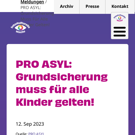
Meldungen
Direkt
Archiv
Presse
Kontakt
PRO ASYL:
zum
Grundsicherung
Inhalt
Muss Für Alle
Kinder Gelten!
PRO ASYL:
Grundsicherung
muss für alle
Kinder gelten!
12. Sep 2023
Quelle:
PRO ASYL