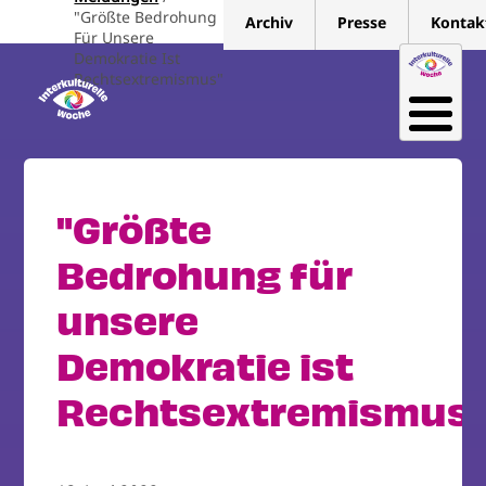
Direkt
"Größte Bedrohung
Archiv
Presse
Kontak
zum
Für Unsere
Demokratie Ist
Inhalt
Rechtsextremismus"
"Größte
Bedrohung für
unsere
Demokratie ist
Rechtsextremismus