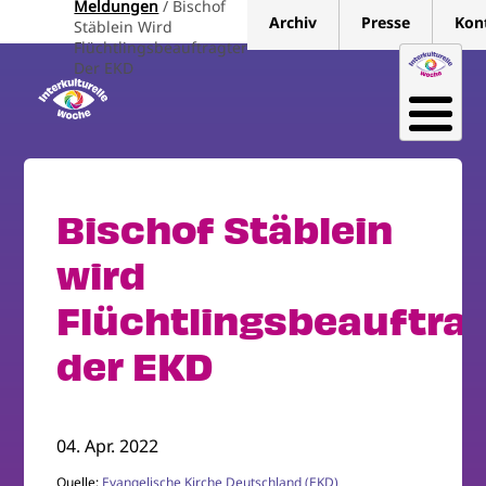
Meldungen
Bischof
Direkt
Archiv
Presse
Kon
Stäblein Wird
zum
Flüchtlingsbeauftragter
Inhalt
Der EKD
Bischof Stäblein
wird
Flüchtlingsbeauftra
der EKD
04. Apr. 2022
Quelle:
Evangelische Kirche Deutschland (EKD)