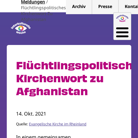
Meldungen
Direkt
Archiv
Presse
Konta
Flüchtlingspolitisches
zum
Kirchenwort Zu
Inhalt
Afghanistan
Flüchtlingspolitisch
Kirchenwort zu
Afghanistan
14. Okt. 2021
Quelle:
Evangelische Kirche im Rheinland
In einem gemeinsamen