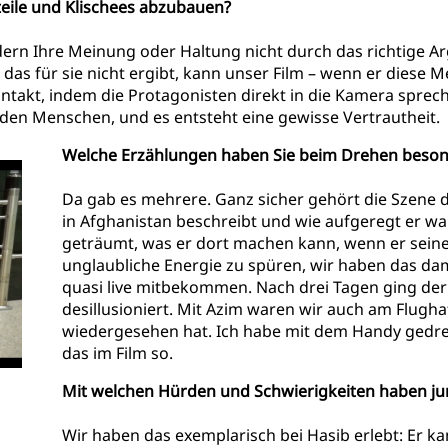
teile und Klischees abzubauen?
ern Ihre Meinung oder Haltung nicht durch das richtige A
das für sie nicht ergibt, kann unser Film – wenn er diese Me
ontakt, indem die Protagonisten direkt in die Kamera spre
 den Menschen, und es entsteht eine gewisse Vertrautheit.
Welche Erzählungen haben Sie beim Drehen beson
Da gab es mehrere. Ganz sicher gehört die Szene d
in Afghanistan beschreibt und wie aufgeregt er wa
geträumt, was er dort machen kann, wenn er seine
unglaubliche Energie zu spüren, wir haben das da
quasi live mitbekommen. Nach drei Tagen ging der 
desillusioniert. Mit Azim waren wir auch am Flughaf
wiedergesehen hat. Ich habe mit dem Handy gedreh
das im Film so.
Mit welchen Hürden und Schwierigkeiten haben ju
Wir haben das exemplarisch bei Hasib erlebt: Er ka