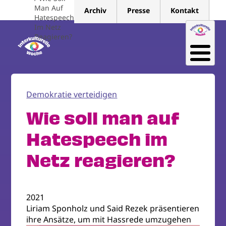
Direkt
Man Auf
Archiv
Presse
Kontakt
zum
Hatespeech
Im Netz
Inhalt
Reagieren?
Demokratie verteidigen
Wie soll man auf
Hatespeech im
Netz reagieren?
2021
Liriam Sponholz und Said Rezek präsentieren
ihre Ansätze, um mit Hassrede umzugehen