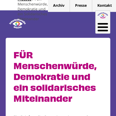
Direkt
Menschenwürde,
Archiv
Presse
Kontakt
zum
Demokratie und
ein Solidarisches
Inhalt
Miteinander
FÜR
Menschenwürde,
Demokratie und
ein solidarisches
Miteinander