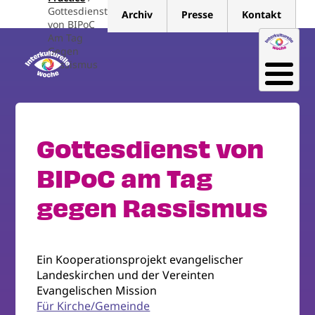
Direkt
Gottesdienst
Archiv
Presse
Kontakt
zum
von BIPoC
Am Tag
Inhalt
Gegen
Rassismus
Gottesdienst von
BIPoC am Tag
gegen Rassismus
Ein Kooperationsprojekt evangelischer
Landeskirchen und der Vereinten
Evangelischen Mission
Für Kirche/Gemeinde