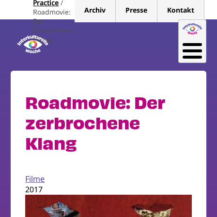
Practice
Direkt
Archiv
Presse
Kontakt
Roadmovie:
zum
Der
Inhalt
Zerbrochene
Klang
Roadmovie: Der
zerbrochene
Klang
Filme
2017